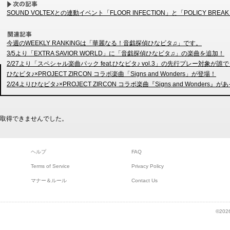
SOUND VOLTEXとの連動イベント「FLOOR INFECTION」と「POLICY BRE
今週のWEEKLY RANKINGは「華麗なる！音戯探偵ひなビタ♫」です。
3/5より「EXTRA SAVIOR WORLD」に「音戯探偵ひなビタ♫」の楽曲を追加！
2/27より「スペシャル楽曲パック feat.ひなビタ♪ vol.3」の先行プレー対象
ひなビタ♪×PROJECT ZIRCON コラボ楽曲「Signs and Wonders」が登場！
2/24よりひなビタ♪×PROJECT ZIRCON コラボ楽曲『Signs and Wonder
取得できませんでした。
ヘルプ
FAQ
Terms of Service
Privacy Policy
マナー＆ルール
Contact Us
©2026