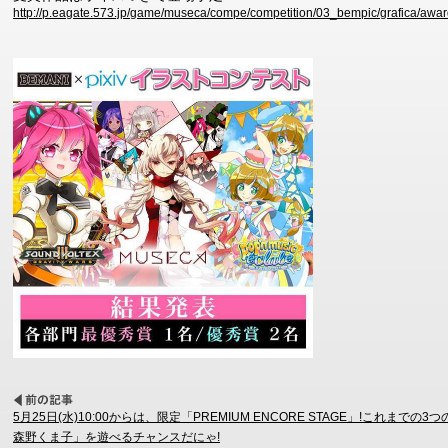
http://p.eagate.573.jp/game/museca/compe/competition/03_bempic/grafica/awar
5月25日(水)10:00からは、限定「PREMIUM ENCORE STAGE」!これま
森野くま子」を遊べるチャンスだにゃ!