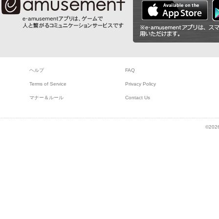
ヘルプ
FAQ
Terms of Service
Privacy Policy
マナー＆ルール
Contact Us
©2026