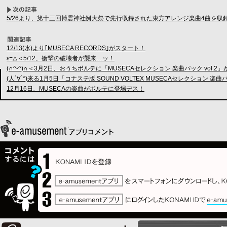
5/26より、第十三回博霊神社例大祭で先行収録された東方アレンジ楽曲4曲を収
12/13(水)より｢MUSECA RECORDS｣がスタート！
ε=△＜5/12、衝撃の破壊者が襲来…ッ！
(∩^-^)∩＜3月2日、おうちボルテに「MUSECAセレクション 楽曲パック vol.2
(人´∀`*)来る1月5日「コナステ版 SOUND VOLTEX MUSECAセレクション 楽曲パ
12月16日、MUSECAの楽曲がボルテに登場デス！