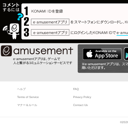
ヘルプ
FAQ
Terms of Service
Privacy Policy
マナー＆ルール
Contact Us
©2026