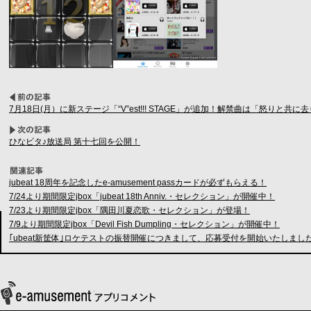
7月18日(月）に新ステージ「“V”est!!! STAGE」が追加！解禁曲は「怒りと共に去りぬ
ひなビタ♪放送局 第十七回を公開！
jubeat 18周年を記念したe-amusement passカードが必ずもらえる！
7/24より期間限定jbox「jubeat 18th Anniv.・セレクション」が開催中！
7/23より期間限定jbox「隅田川夏恋歌・セレクション」が登場！
7/9より期間限定jbox「Devil Fish Dumpling・セレクション」が開催中！
｢ubeat新筐体｣ロケテストの振替開催につきまして、応募受付を開始いたしまし