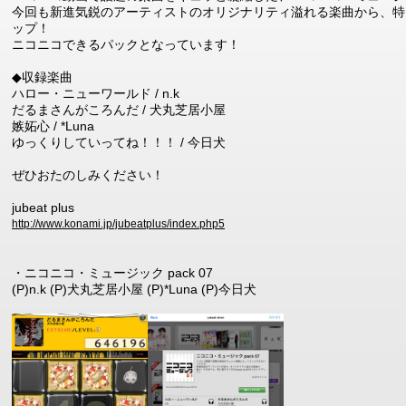
今回も新進気鋭のアーティストのオリジナリティ溢れる楽曲から、特に選り
ップ！
ニコニコできるパックとなっています！
◆収録楽曲
ハロー・ニューワールド / n.k
だるまさんがころんだ / 犬丸芝居小屋
嫉妬心 / *Luna
ゆっくりしていってね！！！ / 今日犬
ぜひおたのしみください！
jubeat plus
http://www.konami.jp/jubeatplus/index.php5
・ニコニコ・ミュージック pack 07
(P)n.k (P)犬丸芝居小屋 (P)*Luna (P)今日犬