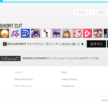
1
“BEMANI”はKONAMIサウンドシミュレーションゲームのブランドです。
ヘルプ
FAQ
Terms of Service
Privacy Policy
マナー＆ルール
Contact Us
©2026