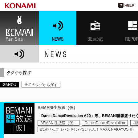
BEMANI Fan Site
NEWS
BEMANI生放送(仮)
特集
GAHOU
全てのタグから探す
BEMANI生放送（仮）
「DanceDanceRevolution A20」等、BEMANI情報盛
BEMANI生放送（仮）
DanceDanceRevolution
福
恋汐りんご（バンドじゃないもん！MAXX NAKAYOSHI）