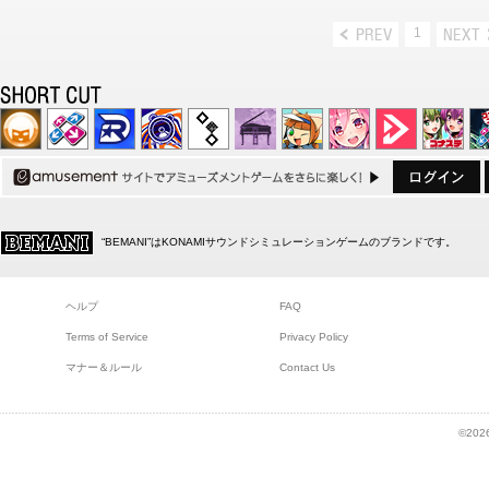
1
“BEMANI”はKONAMIサウンドシミュレーションゲームのブランドです。
ヘルプ
FAQ
Terms of Service
Privacy Policy
マナー＆ルール
Contact Us
©2026