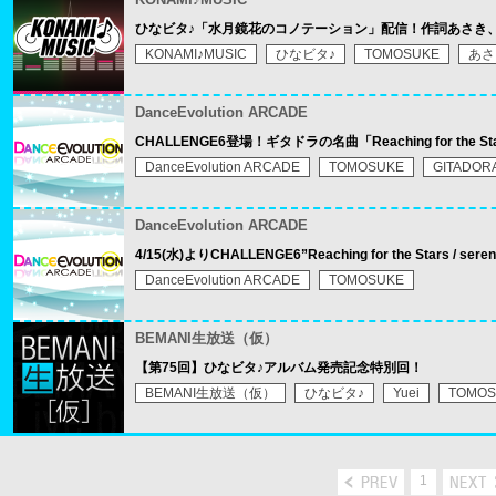
ひなビタ♪「水月鏡花のコノテーション」配信！作詞あさき、作
KONAMI♪MUSIC
ひなビタ♪
TOMOSUKE
あさ
DanceEvolution ARCADE
CHALLENGE6登場！ギタドラの名曲「Reaching for the Star
DanceEvolution ARCADE
TOMOSUKE
GITADOR
DanceEvolution ARCADE
4/15(水)よりCHALLENGE6”Reaching for the Stars / se
DanceEvolution ARCADE
TOMOSUKE
BEMANI生放送（仮）
【第75回】ひなビタ♪アルバム発売記念特別回！
BEMANI生放送（仮）
ひなビタ♪
Yuei
TOMOS
1