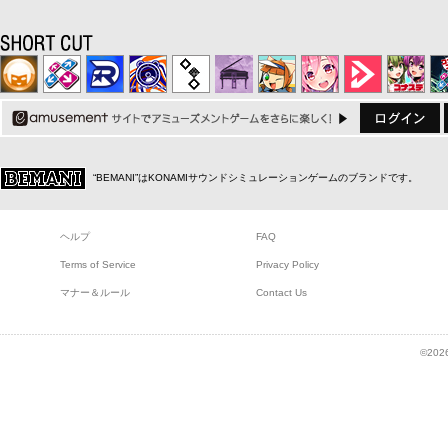
“BEMANI”はKONAMIサウンドシミュレーションゲームのブランドです。
ヘルプ
FAQ
Terms of Service
Privacy Policy
マナー＆ルール
Contact Us
©2026