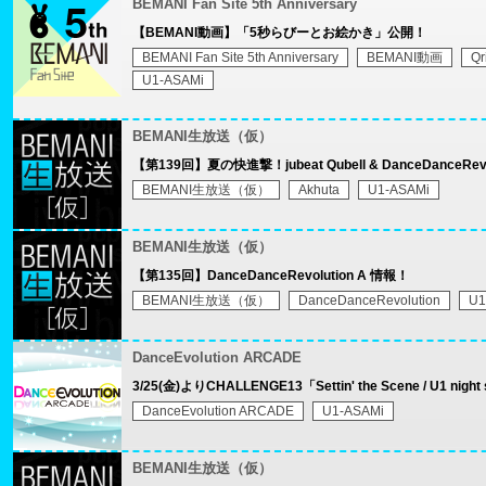
BEMANI Fan Site 5th Anniversary
【BEMANI動画】「5秒らびーとお絵かき」公開！
BEMANI Fan Site 5th Anniversary
BEMANI動画
Qr
U1-ASAMi
BEMANI生放送（仮）
【第139回】夏の快進撃！jubeat Qubell & DanceDanceRev
BEMANI生放送（仮）
Akhuta
U1-ASAMi
BEMANI生放送（仮）
【第135回】DanceDanceRevolution A 情報！
BEMANI生放送（仮）
DanceDanceRevolution
U1
DanceEvolution ARCADE
3/25(金)よりCHALLENGE13「Settin' the Scene / U1 nig
DanceEvolution ARCADE
U1-ASAMi
BEMANI生放送（仮）