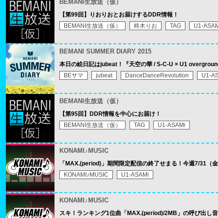
BEMANI生放送（仮）
【第99回】りおりおとお届けするDDR情報！
BEMANI生放送（仮）
柊木りお
TAG
U1-ASAM
BEMANI SUMMER DIARY 2015
本日の絵日記はjubeat！『天空の華 / S-C-U × U1 overg
BEサマ
jubeat
DanceDanceRevolution
U1-A
BEMANI生放送（仮）
【第95回】DDR情報を中心にお届け！
BEMANI生放送（仮）
TAG
U1-ASAMi
KONAMI♪MUSIC
「MAX.(period)」期間限定配信の終了せまる！今週7/31（金
KONAMI♪MUSIC
U1-ASAMi
KONAMI♪MUSIC
スキ！ランキング1位曲「MAX.(period)/2MB」の呼び出