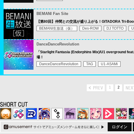
BEMANI Fan Site
【第80回】仲間との交流が盛り上がる！GITADORA Tri-Bo
BEMANI生放送（仮）
Des-ROW
DJ TOTTO
U
DanceDanceRevolution
「Starlight Fantasia (Endorphins Mix)/U1 overgr
場！
DanceDanceRevolution
TAG
U1-ASAMi
1
2