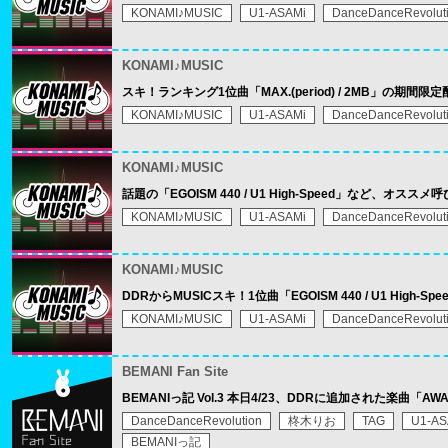
KONAMI♪MUSIC
U1-ASAMi
DanceDanceRevolut
KONAMI♪MUSIC
スキ！ランキング1位曲「MAX.(period) / 2MB」の期間
KONAMI♪MUSIC
U1-ASAMi
DanceDanceRevolut
KONAMI♪MUSIC
話題の「EGOISM 440 / U1 High-Speed」など、オ
KONAMI♪MUSIC
U1-ASAMi
DanceDanceRevolut
KONAMI♪MUSIC
DDRからMUSICスキ！1位曲「EGOISM 440 / U1 High-
KONAMI♪MUSIC
U1-ASAMi
DanceDanceRevolut
BEMANI Fan Site
BEMANIっ記 Vol.3 本日4/23、DDRに追加された楽曲
DanceDanceRevolution
柊木りお
TAG
U1-AS
BEMANIっ記