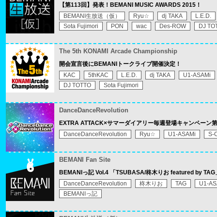
【第113回】発表！BEMANI MUSIC AWARDS 2015！
BEMANI生放送（仮）
Ryu☆
dj TAKA
L.E.D.
Sota Fujimori
PON
wac
Des-ROW
DJ TO
The 5th KONAMI Arcade Championship
開会宣言後にBEMANIトークライブ開催決定！
KAC
5thKAC
L.E.D.
dj TAKA
U1-ASAMi
DJ TOTTO
Sota Fujimori
DanceDanceRevolution
EXTRA ATTACK×サマーダイアリー毎週登場キャンペーン
DanceDanceRevolution
Ryu☆
U1-ASAMi
S-
BEMANI Fan Site
BEMANIっ記 Vol.4 「TSUBASA/柊木りお featured 
DanceDanceRevolution
柊木りお
TAG
U1-AS
BEMANIっ記