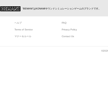
“BEMANI”はKONAMIサウンドシミュレーションゲームのブランドです。
ヘルプ
FAQ
Terms of Service
Privacy Policy
マナー＆ルール
Contact Us
©2026