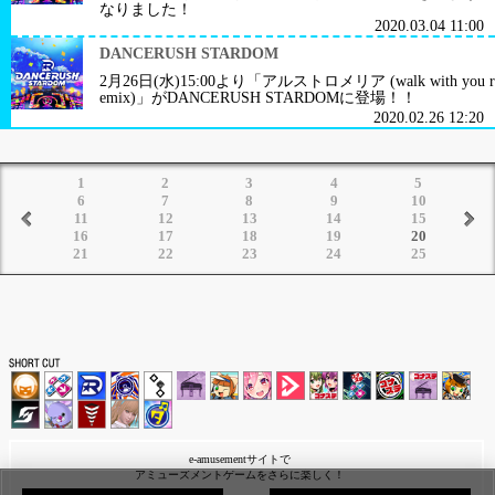
なりました！
2020.03.04 11:00
DANCERUSH STARDOM
2月26日(水)15:00より「アルストロメリア (walk with you r
emix)」がDANCERUSH STARDOMに登場！！
2020.02.26 12:20
1
2
3
4
5
6
7
8
9
10
11
12
13
14
15
16
17
18
19
20
21
22
23
24
25
e-amusementサイトで
アミューズメントゲームをさらに楽しく！