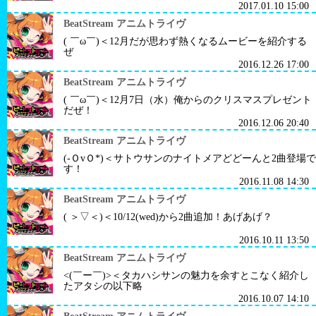
2017.01.10 15:00
BeatStream アニムトライヴ
( ￣ω￣)＜12月だが思わず熱くなるムービーを紹介する
ぜ
2016.12.26 17:00
BeatStream アニムトライヴ
( ￣ω￣)＜12月7日（水）俺からのクリスマスプレゼント
だぜ！
2016.12.06 20:40
BeatStream アニムトライヴ
(-ＯvＯ*)＜サトウサンのナイトメアどどーんと2曲登場で
す！
2016.11.08 14:30
BeatStream アニムトライヴ
( ＞▽＜)＜10/12(wed)から2曲追加！あげあげ？
2016.10.11 13:50
BeatStream アニムトライヴ
<(￣ー￣)>＜タカハシサンの魅力を余すとこなく紹介し
たアタシの以下略
2016.10.07 14:10