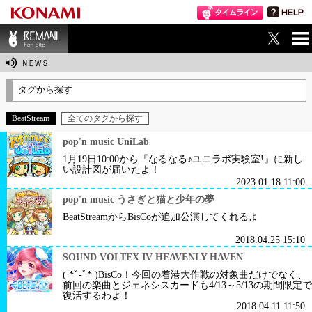
ME
BEMANI Fan Sit
NU
e
タグから探す
BeatStream
全てのタグから探す
pop'n music UniLab
1月19日10:00から『なるなる♪ユニラボ実験室!』に新し
い設計図が届いたよ！
2023.01.18 11:00
pop'n music うさぎと猫と少年の夢
BeatStreamからBisCoが追加公演してくれるよ
2018.04.25 15:10
SOUND VOLTEX IV HEAVENLY HAVEN
( *ﾟ-ﾟ* )BisCo！今回の着港大作戦の対象曲だけでなく、
前回の楽曲とジェネシスカードも4/13～5/13の期間限定で
復活するわよ！
2018.04.11 11:50