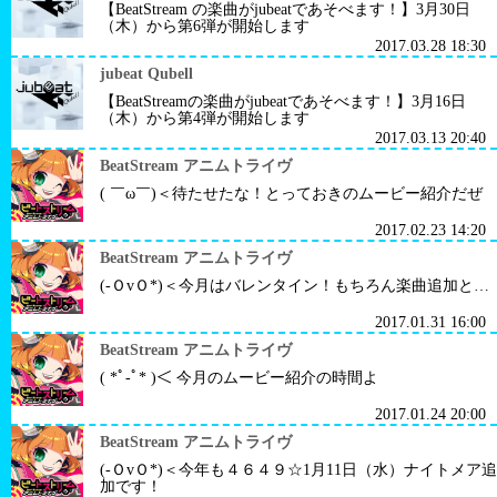
【BeatStream の楽曲がjubeatであそべます！】3月30日
（木）から第6弾が開始します
2017.03.28 18:30
jubeat Qubell
【BeatStreamの楽曲がjubeatであそべます！】3月16日
（木）から第4弾が開始します
2017.03.13 20:40
BeatStream アニムトライヴ
( ￣ω￣)＜待たせたな！とっておきのムービー紹介だぜ
2017.02.23 14:20
BeatStream アニムトライヴ
(-ＯvＯ*)＜今月はバレンタイン！もちろん楽曲追加と…
2017.01.31 16:00
BeatStream アニムトライヴ
( *ﾟ-ﾟ* )＜ 今月のムービー紹介の時間よ
2017.01.24 20:00
BeatStream アニムトライヴ
(-ＯvＯ*)＜今年も４６４９☆1月11日（水）ナイトメア追
加です！