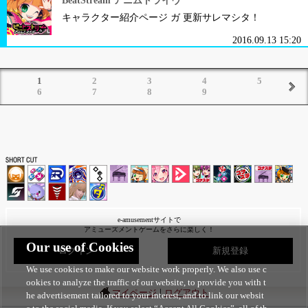
BeatStream アニムトライヴ
キャラクター紹介ページ ガ 更新サレマシタ！
2016.09.13 15:20
1
2
3
4
5
6
7
8
9
e-amusementサイトで
アミューズメントゲームをさらに楽しく！
Our use of Cookies
ログイン
新規登録
We use cookies to make our website work properly. We also use c
ookies to analyze the traffic of our website, to provide you with t
|
マイページ
ログアウト
he advertisement tailored to your interest, and to link our websit