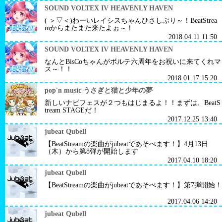
SOUND VOLTEX IV HEAVENLY HAVEN
( ＞▽＜)わーいレイシスちゃんひさしぶり～！BeatStrea
mからまたまた来たよぉ～！
2018.04.11 11:50
SOUND VOLTEX IV HEAVENLY HAVEN
なんとBisCoちゃんがボルテ六周年をお祝いに来てくれマ
ス～！！
2018.01.17 15:20
pop'n music うさぎと猫と少年の夢
新しいナビフェスが２つもはじまるよ！！まずは、BeatS
tream STAGEだ！
2017.12.25 13:40
jubeat Qubell
【BeatStreamの楽曲がjubeatであそべます！】4月13日
（木）から第8弾が開始します
2017.04.10 18:20
jubeat Qubell
【BeatStreamの楽曲がjubeatであそべます！】第7弾開始！
2017.04.06 14:20
jubeat Qubell