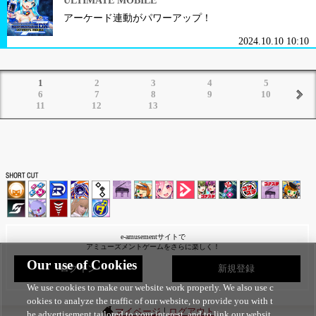
ULTIMATE MOBILE
アーケード連動がパワーアップ！
2024.10.10 10:10
1
2
3
4
5
6
7
8
9
10
11
12
13
e-amusementサイトで
アミューズメントゲームをさらに楽しく！
Our use of Cookies
ログイン
新規登録
We use cookies to make our website work properly. We also use c
ookies to analyze the traffic of our website, to provide you with t
|
マイページ
ログアウト
he advertisement tailored to your interest, and to link our websit