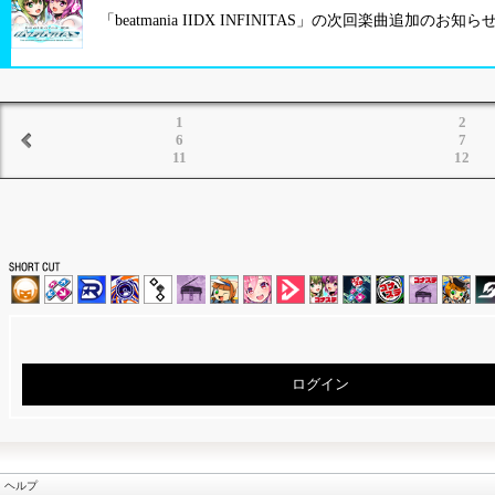
「beatmania IIDX INFINITAS」の次回楽曲追加の
1
2
6
7
11
12
ログイン
ヘルプ