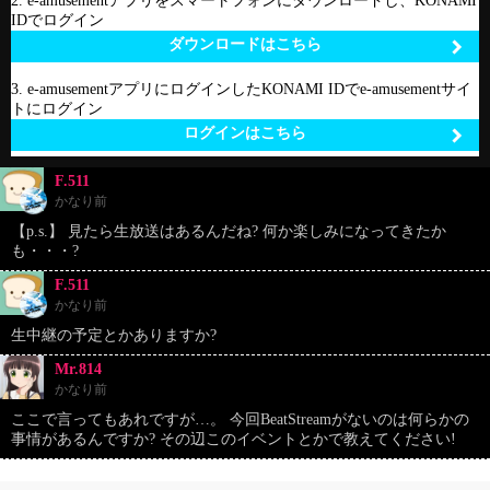
2. e-amusementアプリをスマートフォンにダウンロードし、KONAMI
IDでログイン
ダウンロードはこちら
3. e-amusementアプリにログインしたKONAMI IDでe-amusementサイ
トにログイン
ログインはこちら
F.511
かなり前
【p.s.】 見たら生放送はあるんだね?️ 何か楽しみになってきたか
も・・・?️
F.511
かなり前
生中継の予定とかありますか?
Mr.814
かなり前
ここで言ってもあれですが…。 今回BeatStreamがないのは何らかの
事情があるんですか? その辺このイベントとかで教えてください!