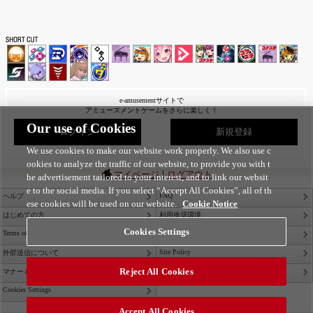
e-amusementサイトで
アミューズメントゲームをさらに楽しく！
Our use of Cookies
ログイン
新規登録
We use cookies to make our website work properly. We also use c
ookies to analyze the traffic of our website, to provide you with t
|
マイページ
ログアウト
he advertisement tailored to your interest, and to link our websit
e to the social media. If you select “Accept All Cookies”, all of th
FAQ
ヘルプ
ese cookies will be used on our website.
Cookie Notice
はじめての方
利用推奨環境
Cookies Settings
Terms of Service
Privacy Policy
Site Policy
外部送信について
Reject All Cookies
Contact Us
マナー＆ルール
Cookies Settings
Accept All Cookies