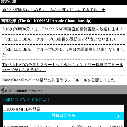
次の記事
新しい冒険をはじめるよ！みんなぼくについてきてね～★
関連記事 (The 6th KONAMI Arcade Championship)
2/1(水)20時30分より、The 6th KAC開幕直前情報番組を放送します！
「REFLEC BEAT」グループC 3曲目の課題曲が発表となりました
「REFLEC BEAT」グループCの１、2曲目の課題曲が発表となりまし
た
The 6th KACの予選もスタートッ！今回もエントリー特典でアピール
カードがもらえるゼッ！
DanceDanceRevolution部門の決勝ラウンドルールを公開しました
記事にコメントするには？
1. KONAMI IDを登録
登録はこちら