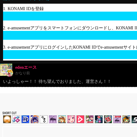
1. KONAMI IDを登録
2. e-amusementアプリをスマートフォンにダウンロードし、KONAMI
3. e-amusementアプリにログインしたKONAMI IDでe-amusement
edenエース
かなり前
いよっしゃー！！ 待ち望んでおりました、運営さん！！