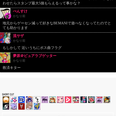
わせたらスタンプ最大5個もらえるって事かな？
ぺんすけ
かなり前
地元からゲーセン減って好きなBEMANIで遊べなくなってたのでと
ても助かります
流サザ
かなり前
もしかして:近いうちにボス曲フラグ
夢原＠ピュアラブゲッター
かなり前
救済キター