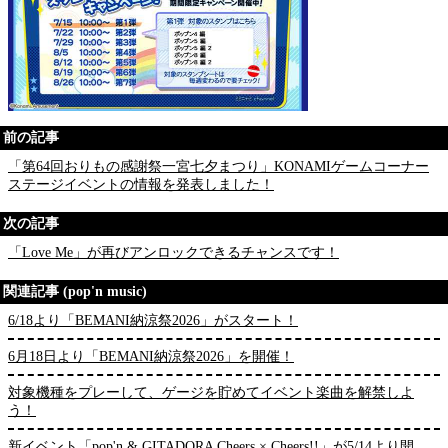
前の記事
「第64回おりもの感謝祭一宮七夕まつり」KONAMIゲームコーナー
ステージイベントの情報を発表しました！
次の記事
「Love Me」が再びアンロックできるチャンスです！
関連記事 (pop'n music)
6/18より「BEMANI納涼祭2026」がスタート！
6月18日より「BEMANI納涼祭2026」を開催！
対象機種をプレーして、ゲージを貯めてイベント楽曲を解禁しよ
う！
新イベント「pop'n & GITADORA Cheers × Cheers!!」が5/14より開