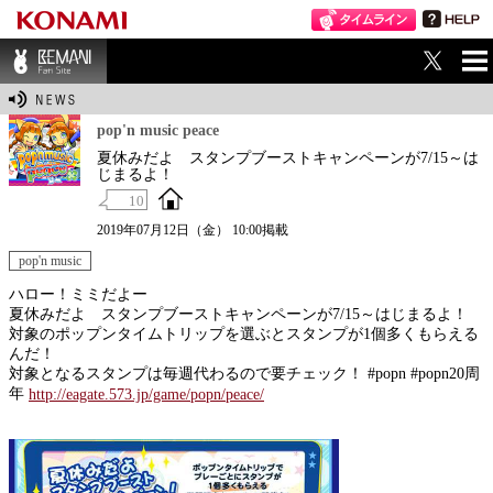
ME
BEMANI Fan Sit
NU
e
pop'n music peace
夏休みだよ スタンプブーストキャンペーンが7/15～は
じまるよ！
10
2019年07月12日（金） 10:00掲載
pop'n music
ハロー！ミミだよー
夏休みだよ スタンプブーストキャンペーンが7/15～はじまるよ！
対象のポップンタイムトリップを選ぶとスタンプが1個多くもらえる
んだ！
対象となるスタンプは毎週代わるので要チェック！ #popn #popn20周
年
http://eagate.573.jp/game/popn/peace/