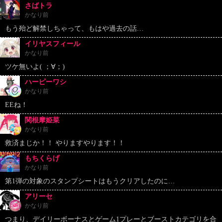
さばトラ
かなり前
もう殆ど解禁しちゃって、もはや過去の話…
イリヤスフィール
かなり前
ツケ無いよ( ；∀；)
ハーピーワシ
かなり前
EEね！
関根摩姫菜
かなり前
救済まじか！！ やりますやります！！
もちくらげ
かなり前
第1弾の対象のスタンプシートはもうクリアしたのに…
アリーセ
かなり前
つまり、デイリーボーナスとゲーム1プレーとブーストカテゴリを合