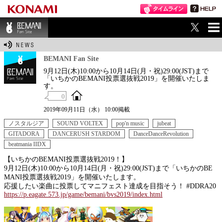
ME
BEMANI Fan Sit
NU
e
BEMANI Fan Site
9月12日(木)10:00から10月14日(月・祝)29:00(JST)まで
「いちかのBEMANI投票選抜戦2019」を開催いたしま
す。
0
2019年09月11日（水） 10:00掲載
ノスタルジア
SOUND VOLTEX
pop'n music
jubeat
GITADORA
DANCERUSH STARDOM
DanceDanceRevolution
beatmania IIDX
【いちかのBEMANI投票選抜戦2019！】
9月12日(木)10:00から10月14日(月・祝)29:00(JST)まで「いちかのBE
MANI投票選抜戦2019」を開催いたします。
応援したい楽曲に投票してマニフェスト達成を目指そう！ #DDRA20
https://p.eagate.573.jp/game/bemani/bvs2019/index.html