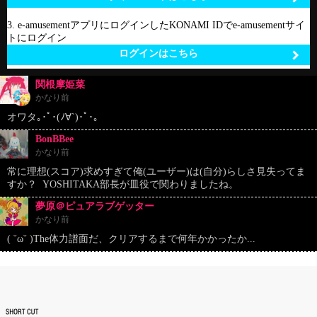
3. e-amusementアプリにログインしたKONAMI IDでe-amusementサイ
トにログイン
ログインはこちら
関根摩姫菜
かなり前
オワタ｡･ﾟ･(ﾉ∀`)･ﾟ･｡
BonBBee
かなり前
常に理想(スコア)求めすぎて俺(ユーザー)は(自分)らしさ見失ってま
すか？ YOSHITAKA部長が皿役で関わりましたね。
夢原＠ピュアラブゲッター
かなり前
( ˘ω˘ )The体力譜面だ、クリアするまで何年かかったか...