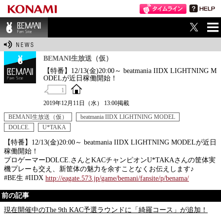
ME
BEMANI Fan Sit
NU
e
BEMANI生放送（仮）
【特番】12/13(金)20:00～ beatmania IIDX LIGHTNING M
ODELが近日稼働開始！
1
2019年12月11日（水） 13:00掲載
BEMANI生放送（仮）
beatmania IIDX LIGHTNING MODEL
DOLCE.
U*TAKA
【特番】12/13(金)20:00～ beatmania IIDX LIGHTNING MODELが近日
稼働開始！
プロゲーマーDOLCE.さんとKACチャンピオンU*TAKAさんの筐体実
機プレーも交え、新筐体の魅力を余すことなくお伝えします♪
#BE生 #IIDX
http://eagate.573.jp/game/bemani/fansite/p/benama/
前の記事
現在開催中のThe 9th KAC予選ラウンドに「綺羅コース」が追加！