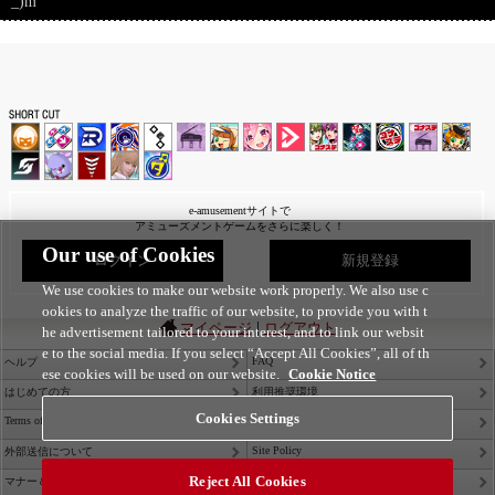
_)m
e-amusementサイトで
アミューズメントゲームをさらに楽しく！
Our use of Cookies
ログイン
新規登録
We use cookies to make our website work properly. We also use c
ookies to analyze the traffic of our website, to provide you with t
|
マイページ
ログアウト
he advertisement tailored to your interest, and to link our websit
e to the social media. If you select “Accept All Cookies”, all of th
FAQ
ヘルプ
ese cookies will be used on our website.
Cookie Notice
はじめての方
利用推奨環境
Cookies Settings
Terms of Service
Privacy Policy
Site Policy
外部送信について
Reject All Cookies
Contact Us
マナー＆ルール