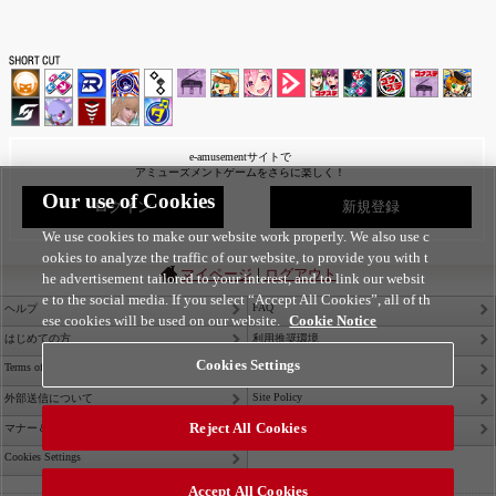
e-amusementサイトで
アミューズメントゲームをさらに楽しく！
Our use of Cookies
ログイン
新規登録
We use cookies to make our website work properly. We also use c
ookies to analyze the traffic of our website, to provide you with t
|
マイページ
ログアウト
he advertisement tailored to your interest, and to link our websit
e to the social media. If you select “Accept All Cookies”, all of th
FAQ
ヘルプ
ese cookies will be used on our website.
Cookie Notice
はじめての方
利用推奨環境
Cookies Settings
Terms of Service
Privacy Policy
Site Policy
外部送信について
Reject All Cookies
Contact Us
マナー＆ルール
Cookies Settings
Accept All Cookies