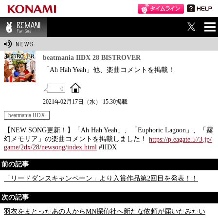
ME
BEMANI Fan Sit
NU
e
beatmania IIDX 28 BISTROVER
「Ah Hah Yeah」他、楽曲コメントを掲載！
0
2021年02月17日（水） 15:30掲載
beatmania IIDX
【NEW SONG更新！】「Ah Hah Yeah」、「Euphoric Lagoon」、「霧
幻メモリア」の楽曲コメントを掲載しました！
https://p.eagate.573.jp/
game/2dx/28/newsong/index.html
#IIDX
前の記事
「リードダンスキャンペーン」より入賞作品第2回目を発表！！
次の記事
羽衣をまとったあの人からMN探偵社へ新たな依頼が届いたみたい