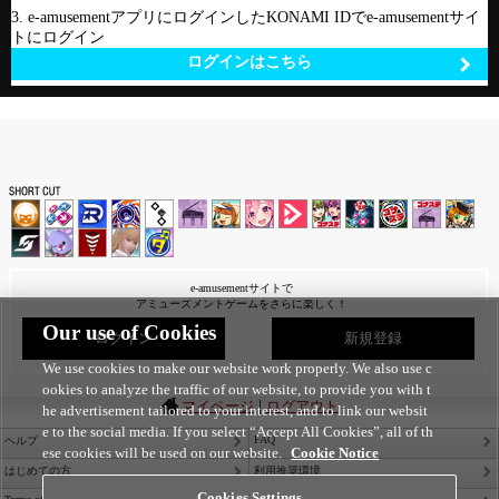
3. e-amusementアプリにログインしたKONAMI IDでe-amusementサイ
トにログイン
ログインはこちら
e-amusementサイトで
アミューズメントゲームをさらに楽しく！
Our use of Cookies
ログイン
新規登録
We use cookies to make our website work properly. We also use c
ookies to analyze the traffic of our website, to provide you with t
|
マイページ
ログアウト
he advertisement tailored to your interest, and to link our websit
e to the social media. If you select “Accept All Cookies”, all of th
FAQ
ヘルプ
ese cookies will be used on our website.
Cookie Notice
はじめての方
利用推奨環境
Cookies Settings