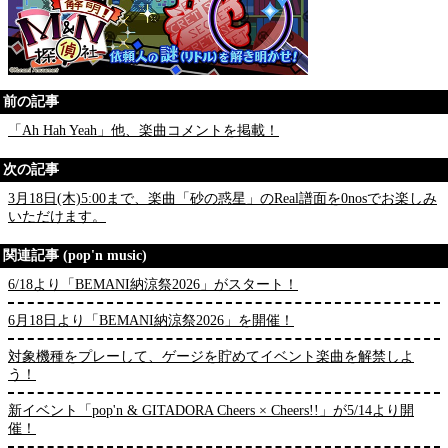
前の記事
「Ah Hah Yeah」他、楽曲コメントを掲載！
次の記事
3月18日(木)5:00まで、楽曲「砂の惑星」のReal譜面を0nosでお楽しみ
いただけます。
関連記事 (pop'n music)
6/18より「BEMANI納涼祭2026」がスタート！
6月18日より「BEMANI納涼祭2026」を開催！
対象機種をプレーして、ゲージを貯めてイベント楽曲を解禁しよ
う！
新イベント「pop'n & GITADORA Cheers × Cheers!!」が5/14より開
催！