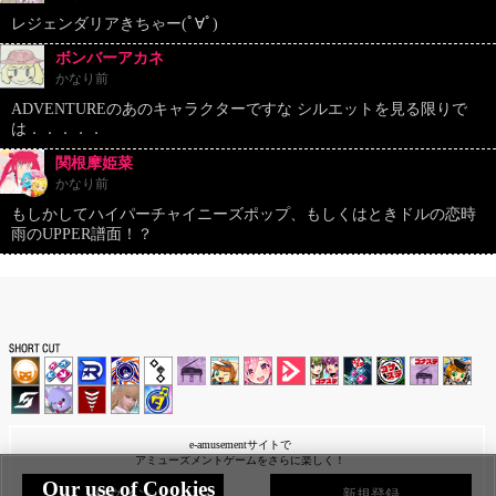
レジェンダリアきちゃー(ﾟ∀ﾟ)
ボンバーアカネ
かなり前
ADVENTUREのあのキャラクターですな シルエットを見る限りで
は．．．．．
関根摩姫菜
かなり前
もしかしてハイパーチャイニーズポップ、もしくはときドルの恋時
雨のUPPER譜面！？
e-amusementサイトで
アミューズメントゲームをさらに楽しく！
Our use of Cookies
ログイン
新規登録