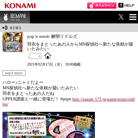
ME
BEMANI Fan Sit
NU
e
pop'n music 解明リドルズ
羽衣をまとったあの人からMN探偵社へ新たな依頼が届
いたみたい
4
2021年02月17日（水） 18:00掲載
pop'n music
ハロー♪ニャミだよー
MN探偵社へ新たな依頼が届いたみたい
羽衣をまとったあの人だね
UPPER譜面と一緒に登場だ！ #popn
http://eagate.573.jp/game/popn/ridd
les/