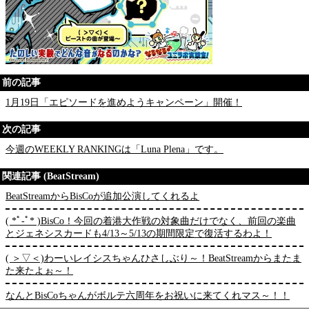
前の記事
1月19日「エピソードを進めようキャンペーン」開催！
次の記事
今週のWEEKLY RANKINGは「Luna Plena」です。
関連記事 (BeatStream)
BeatStreamからBisCoが追加公演してくれるよ
( *ﾟ-ﾟ* )BisCo！今回の着港大作戦の対象曲だけでなく、前回の楽曲
とジェネシスカードも4/13～5/13の期間限定で復活するわよ！
( ＞▽＜)わーいレイシスちゃんひさしぶり～！BeatStreamからまたま
た来たよぉ～！
なんとBisCoちゃんがボルテ六周年をお祝いに来てくれマス～！！