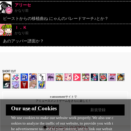
アリーセ
かなり前
ビーストからの移植曲ね にゃんのパレードマーチ♪とか？
Ｉ．Ｋ
かなり前
あのアッパー譜面か？
e-amusementサイトで
アミューズメントゲームをさらに楽しく！
Our use of Cookies
ログイン
新規登録
We use cookies to make our website work properly. We also use c
ookies to analyze the traffic of our website, to provide you with t
|
マイページ
ログアウト
he advertisement tailored to your interest, and to link our websit