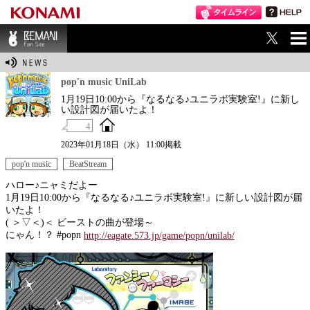
ME
BEMANI Fan Sit
NU
e
pop'n music UniLab
1月19日10:00から『なるなる♪ユニラボ実験室!』に新し
い設計図が届いたよ！
4
2023年01月18日（水） 11:00掲載
pop'n music
BeatStream
ハロー♪ニャミだよー
1月19日10:00から『なるなる♪ユニラボ実験室!』に新しい設計図が届
いたよ！
( ＞▽＜)＜ ビーストの曲が登場～
にゃん！？ #popn
http://eagate.573.jp/game/popn/unilab/