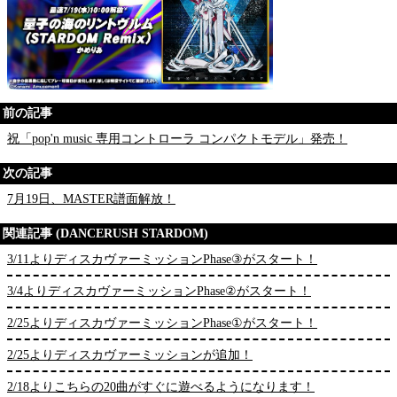
前の記事
祝「pop'n music 専用コントローラ コンパクトモデル」発売！
次の記事
7月19日、MASTER譜面解放！
関連記事 (DANCERUSH STARDOM)
3/11よりディスカヴァーミッションPhase③がスタート！
3/4よりディスカヴァーミッションPhase②がスタート！
2/25よりディスカヴァーミッションPhase①がスタート！
2/25よりディスカヴァーミッションが追加！
2/18よりこちらの20曲がすぐに遊べるようになります！