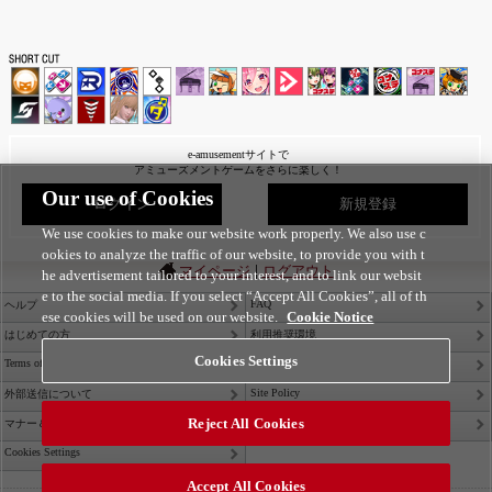
e-amusementサイトで
アミューズメントゲームをさらに楽しく！
Our use of Cookies
ログイン
新規登録
We use cookies to make our website work properly. We also use c
ookies to analyze the traffic of our website, to provide you with t
|
マイページ
ログアウト
he advertisement tailored to your interest, and to link our websit
e to the social media. If you select “Accept All Cookies”, all of th
FAQ
ヘルプ
ese cookies will be used on our website.
Cookie Notice
はじめての方
利用推奨環境
Cookies Settings
Terms of Service
Privacy Policy
Site Policy
外部送信について
Reject All Cookies
Contact Us
マナー＆ルール
Cookies Settings
Accept All Cookies