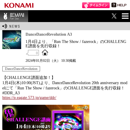
ME
BEMANI Fan Sit
NU
e
DanceDanceRevolution A3
1月4日より、「Run The Show / fazerock」のCHALLENG
E譜面を先行収録！
0
2024年01月02日（火） 10:30掲載
DanceDanceRevolution
【CHALLENGE譜面追加！】
1月4日(木)10:00(JST)より、DanceDanceRevolution 20th anniversary mod
elにて「Run The Show / fazerock」のCHALLENGE譜面を先行収録！
#DDR_A3
https://p.eagate.573.jp/game/ddr/