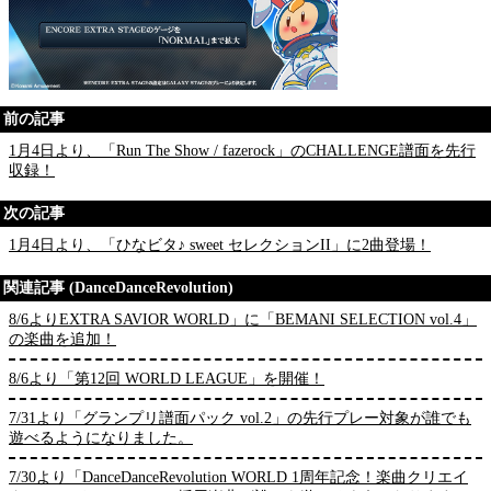
前の記事
1月4日より、「Run The Show / fazerock」のCHALLENGE譜面を先行
収録！
次の記事
1月4日より、「ひなビタ♪ sweet セレクションII」に2曲登場！
関連記事 (DanceDanceRevolution)
8/6よりEXTRA SAVIOR WORLD」に「BEMANI SELECTION vol.4」
の楽曲を追加！
8/6より「第12回 WORLD LEAGUE」を開催！
7/31より「グランプリ譜面パック vol.2」の先行プレー対象が誰でも
遊べるようになりました。
7/30より「DanceDanceRevolution WORLD 1周年記念！楽曲クリエイ