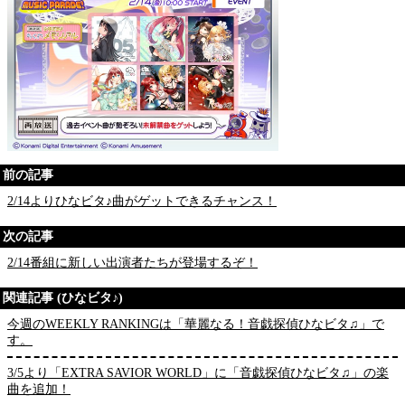
前の記事
2/14よりひなビタ♪曲がゲットできるチャンス！
次の記事
2/14番組に新しい出演者たちが登場するぞ！
関連記事 (ひなビタ♪)
今週のWEEKLY RANKINGは「華麗なる！音戯探偵ひなビタ♫」で
す。
3/5より「EXTRA SAVIOR WORLD」に「音戯探偵ひなビタ♫」の楽
曲を追加！