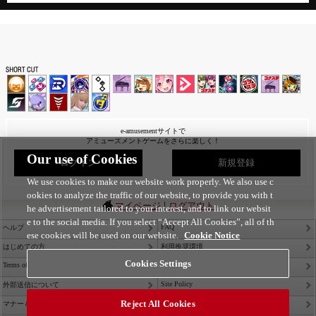
e-amusementサイトで
アミューズメントゲームをさらに楽しく！
Our use of Cookies
ログイン
新規登録
We use cookies to make our website work properly. We also use c
ookies to analyze the traffic of our website, to provide you with t
|
マイページ
ログアウト
he advertisement tailored to your interest, and to link our websit
e to the social media. If you select “Accept All Cookies”, all of th
FAQ
ヘルプ
ese cookies will be used on our website.
Cookie Notice
はじめての方
利用推奨環境
Cookies Settings
Terms of Service
Privacy Policy
Site Policy
外部送信について
Reject All Cookies
Contact Us
マナー＆ルール