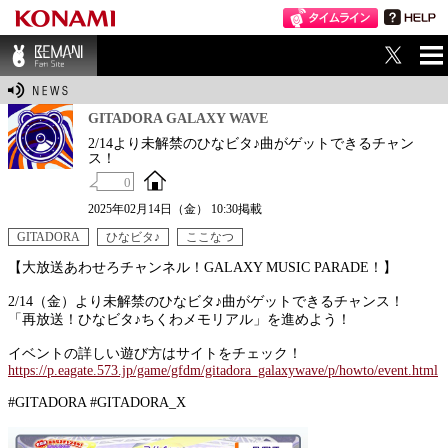
ME
BEMANI Fan Sit
NU
e
GITADORA GALAXY WAVE
2/14より未解禁のひなビタ♪曲がゲットできるチャン
ス！
0
2025年02月14日（金） 10:30掲載
GITADORA
ひなビタ♪
ここなつ
【大放送あわせろチャンネル！GALAXY MUSIC PARADE！】
2/14（金）より未解禁のひなビタ♪曲がゲットできるチャンス！
「再放送！ひなビタ♪ちくわメモリアル」を進めよう！
イベントの詳しい遊び方はサイトをチェック！
https://p.eagate.573.jp/game/gfdm/gitadora_galaxywave/p/howto/event.html
#GITADORA #GITADORA_X