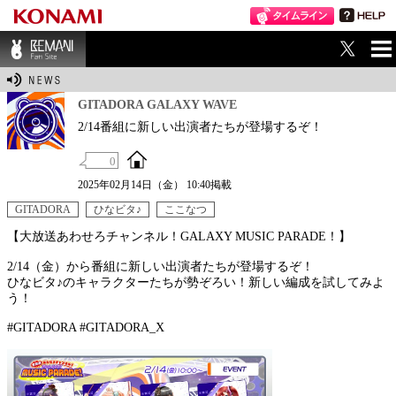
ME
BEMANI Fan Sit
NU
e
GITADORA GALAXY WAVE
2/14番組に新しい出演者たちが登場するぞ！
0
2025年02月14日（金） 10:40掲載
GITADORA
ひなビタ♪
ここなつ
【大放送あわせろチャンネル！GALAXY MUSIC PARADE！】
2/14（金）から番組に新しい出演者たちが登場するぞ！
ひなビタ♪のキャラクターたちが勢ぞろい！新しい編成を試してみよ
う！
#GITADORA #GITADORA_X