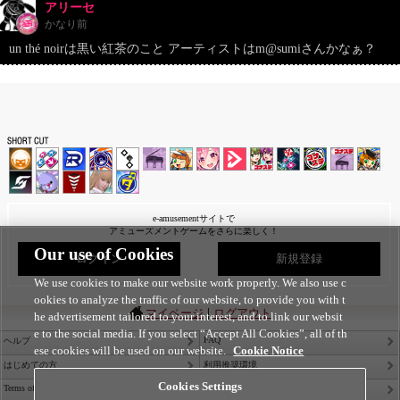
アリーセ
かなり前
un thé noirは黒い紅茶のこと アーティストはm@sumiさんかなぁ？
e-amusementサイトで
アミューズメントゲームをさらに楽しく！
Our use of Cookies
ログイン
新規登録
We use cookies to make our website work properly. We also use c
ookies to analyze the traffic of our website, to provide you with t
|
マイページ
ログアウト
he advertisement tailored to your interest, and to link our websit
e to the social media. If you select “Accept All Cookies”, all of th
FAQ
ヘルプ
ese cookies will be used on our website.
Cookie Notice
はじめての方
利用推奨環境
Cookies Settings
Terms of Service
Privacy Policy