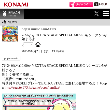
ME
BEMANI Fan Sit
NU
e
pop'n music Jam&Fizz
7/24からEXTRA STAGE SPECIAL MUSICもシーズン5が
始まるよ
2
2025年07月23日（水） 13:10掲載
pop'n music
7月24日(木)10:00からEXTRA STAGE SPECIAL MUSICもシーズン5が
始まるよ
新しく登場する曲は
「真夜中のun thé noir」
特典付きPASELIプレーでEXTRA STAGEに進むと登場するよ！ #pop
n
http://eagate.573.jp/game/popn/jamfizz/