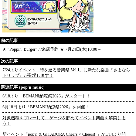
前の記事
★ ”Poppin' Burger”ご来店予約 ★ 7月24日(木)10:00～
次の記事
7/24よりイベント「時を巡る音楽祭 Vol.I」に新たな楽曲『さよなら
トリップ』が登場します！
関連記事 (pop'n music)
6/18より「BEMANI納涼祭2026」がスタート！
6月18日より「BEMANI納涼祭2026」を開催！
対象機種をプレーして、ゲージを貯めてイベント楽曲を解禁しよ
う！
新イベント「pop'n & GITADORA Cheers × Cheers!!」が5/14より開