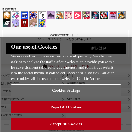
e-amusementサイトで
アミューズメントゲームをさらに楽しく！
Our use of Cookies
ログイン
新規登録
We use cookies to make our website work properly. We also use c
ookies to analyze the traffic of our website, to provide you with t
|
マイページ
ログアウト
he advertisement tailored to your interest, and to link our websit
e to the social media. If you select “Accept All Cookies”, all of th
FAQ
ヘルプ
ese cookies will be used on our website.
Cookie Notice
はじめての方
利用推奨環境
Cookies Settings
Terms of Service
Privacy Policy
Site Policy
外部送信について
Reject All Cookies
Contact Us
マナー＆ルール
Cookies Settings
Accept All Cookies
©2026 Konami Arcade Games