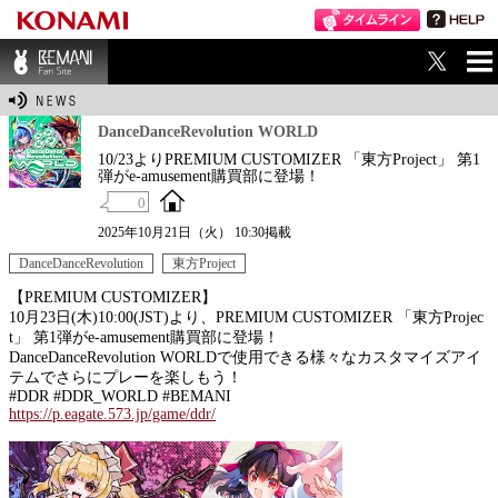
ME
BEMANI Fan Sit
NU
e
DanceDanceRevolution WORLD
10/23よりPREMIUM CUSTOMIZER 「東方Project」 第1
弾がe-amusement購買部に登場！
0
2025年10月21日（火） 10:30掲載
DanceDanceRevolution
東方Project
【PREMIUM CUSTOMIZER】
10月23日(木)10:00(JST)より、PREMIUM CUSTOMIZER 「東方Projec
t」 第1弾がe-amusement購買部に登場！
DanceDanceRevolution WORLDで使用できる様々なカスタマイズアイ
テムでさらにプレーを楽しもう！
#DDR #DDR_WORLD #BEMANI
https://p.eagate.573.jp/game/ddr/