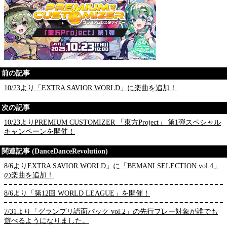
前の記事
10/23より「EXTRA SAVIOR WORLD」に楽曲を追加！
次の記事
10/23よりPREMIUM CUSTOMIZER 「東方Project」 第1弾スペシャル
キャンペーンを開催！
関連記事 (DanceDanceRevolution)
8/6よりEXTRA SAVIOR WORLD」に「BEMANI SELECTION vol.4」
の楽曲を追加！
8/6より「第12回 WORLD LEAGUE」を開催！
7/31より「グランプリ譜面パック vol.2」の先行プレー対象が誰でも
遊べるようになりました。