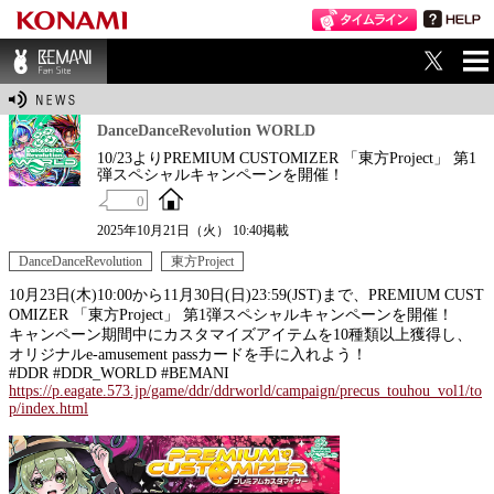
ME
BEMANI Fan Sit
NU
e
DanceDanceRevolution WORLD
10/23よりPREMIUM CUSTOMIZER 「東方Project」 第1
弾スペシャルキャンペーンを開催！
0
2025年10月21日（火） 10:40掲載
DanceDanceRevolution
東方Project
10月23日(木)10:00から11月30日(日)23:59(JST)まで、PREMIUM CUST
OMIZER 「東方Project」 第1弾スペシャルキャンペーンを開催！
キャンペーン期間中にカスタマイズアイテムを10種類以上獲得し、
オリジナルe-amusement passカードを手に入れよう！
#DDR #DDR_WORLD #BEMANI
https://p.eagate.573.jp/game/ddr/ddrworld/campaign/precus_touhou_vol1/to
p/index.html