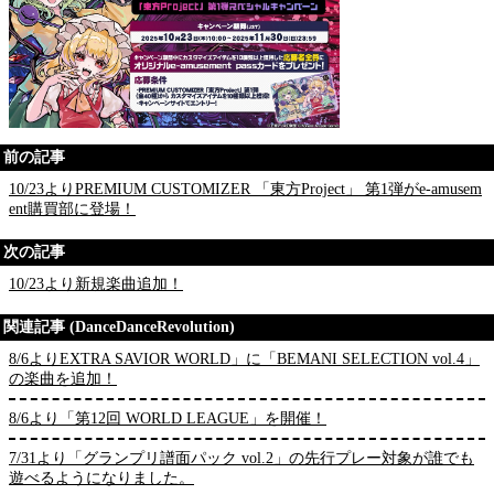
前の記事
10/23よりPREMIUM CUSTOMIZER 「東方Project」 第1弾がe-amusem
ent購買部に登場！
次の記事
10/23より新規楽曲追加！
関連記事 (DanceDanceRevolution)
8/6よりEXTRA SAVIOR WORLD」に「BEMANI SELECTION vol.4」
の楽曲を追加！
8/6より「第12回 WORLD LEAGUE」を開催！
7/31より「グランプリ譜面パック vol.2」の先行プレー対象が誰でも
遊べるようになりました。