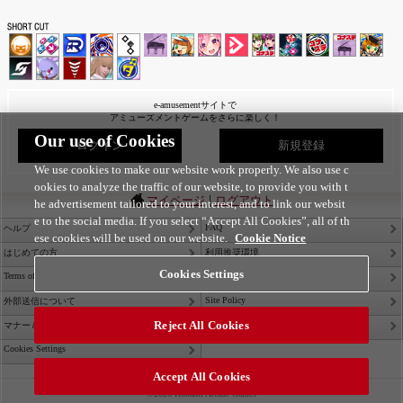
e-amusementサイトで
アミューズメントゲームをさらに楽しく！
Our use of Cookies
ログイン
新規登録
We use cookies to make our website work properly. We also use c
ookies to analyze the traffic of our website, to provide you with t
|
マイページ
ログアウト
he advertisement tailored to your interest, and to link our websit
e to the social media. If you select “Accept All Cookies”, all of th
FAQ
ヘルプ
ese cookies will be used on our website.
Cookie Notice
はじめての方
利用推奨環境
Cookies Settings
Terms of Service
Privacy Policy
Site Policy
外部送信について
Reject All Cookies
Contact Us
マナー＆ルール
Cookies Settings
Accept All Cookies
©2026 Konami Arcade Games