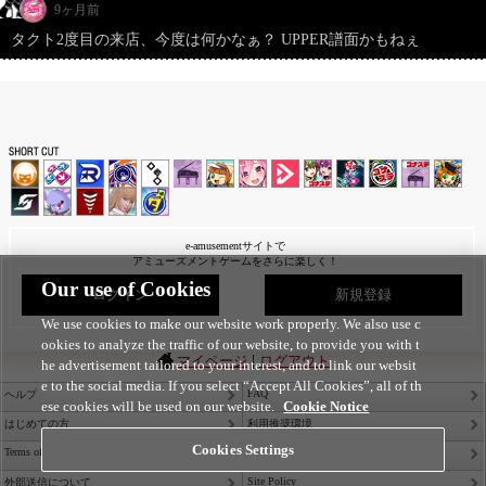
9ヶ月前
タクト2度目の来店、今度は何かなぁ？ UPPER譜面かもねぇ
e-amusementサイトで
アミューズメントゲームをさらに楽しく！
Our use of Cookies
ログイン
新規登録
We use cookies to make our website work properly. We also use c
ookies to analyze the traffic of our website, to provide you with t
|
マイページ
ログアウト
he advertisement tailored to your interest, and to link our websit
e to the social media. If you select “Accept All Cookies”, all of th
FAQ
ヘルプ
ese cookies will be used on our website.
Cookie Notice
はじめての方
利用推奨環境
Cookies Settings
Terms of Service
Privacy Policy
Site Policy
外部送信について