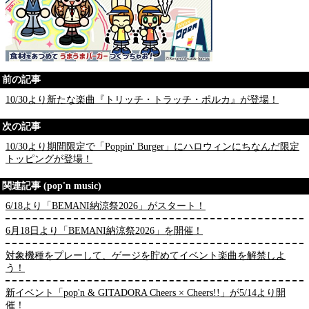
前の記事
10/30より新たな楽曲『トリッチ・トラッチ・ポルカ』が登場！
次の記事
10/30より期間限定で「Poppin' Burger」にハロウィンにちなんだ限定
トッピングが登場！
関連記事 (pop'n music)
6/18より「BEMANI納涼祭2026」がスタート！
6月18日より「BEMANI納涼祭2026」を開催！
対象機種をプレーして、ゲージを貯めてイベント楽曲を解禁しよ
う！
新イベント「pop'n & GITADORA Cheers × Cheers!!」が5/14より開
催！