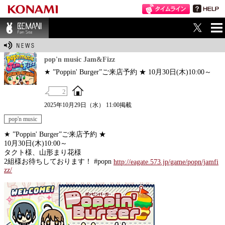
ME
BEMANI Fan Sit
NU
e
pop'n music Jam&Fizz
★ ”Poppin' Burger”ご来店予約 ★ 10月30日(木)10:00～
2
2025年10月29日（水） 11:00掲載
pop'n music
★ ”Poppin' Burger”ご来店予約 ★
10月30日(木)10:00～
タクト様、山形まり花様
2組様お待ちしております！ #popn
http://eagate.573.jp/game/popn/jamfi
zz/