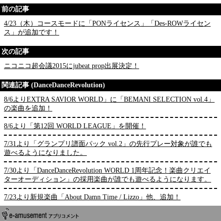
前の記事
4/23（木）コースモードに「PONライセンス」「Des-ROWライセン
ス」が追加です！
次の記事
ニコニコ超会議2015にjubeat prop出展決定！
関連記事 (DanceDanceRevolution)
8/6よりEXTRA SAVIOR WORLD」に「BEMANI SELECTION vol.4」
の楽曲を追加！
8/6より「第12回 WORLD LEAGUE」を開催！
7/31より「グランプリ譜面パック vol.2」の先行プレー対象が誰でも
遊べるようになりました。
7/30より「DanceDanceRevolution WORLD 1周年記念！楽曲クリエイ
ターオーディション」の採用楽曲が誰でも遊べるようになります。
7/23より新規楽曲「About Damn Time / Lizzo」他、追加！