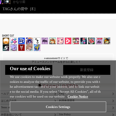
かなり前
TAGさんの背中［E］
e-amusementサイトで
アミューズメントゲームをさらに楽しく！
Our use of Cookies
ログイン
新規登録
We use cookies to make our website work properly. We also use c
ookies to analyze the traffic of our website, to provide you with t
|
マイページ
ログアウト
he advertisement tailored to your interest, and to link our websit
e to the social media. If you select “Accept All Cookies”, all of th
FAQ
ヘルプ
ese cookies will be used on our website.
Cookie Notice
はじめての方
利用推奨環境
Cookies Settings
Terms of Service
Privacy Policy
Site Policy
外部送信について