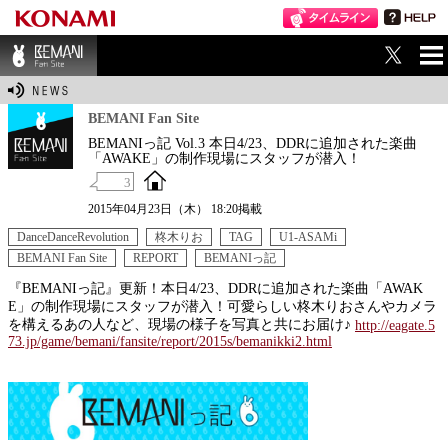
ME
BEMANI Fan Sit
NU
e
BEMANI Fan Site
BEMANIっ記 Vol.3 本日4/23、DDRに追加された楽曲
「AWAKE」の制作現場にスタッフが潜入！
3
2015年04月23日（木） 18:20掲載
DanceDanceRevolution
柊木りお
TAG
U1-ASAMi
BEMANI Fan Site
REPORT
BEMANIっ記
『BEMANIっ記』更新！本日4/23、DDRに追加された楽曲「AWAK
E」の制作現場にスタッフが潜入！可愛らしい柊木りおさんやカメラ
を構えるあの人など、現場の様子を写真と共にお届け♪
http://eagate.5
73.jp/game/bemani/fansite/report/2015s/bemanikki2.html