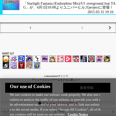
「Starlight Fantasia (Endorphins Mix)/U1 overground feat.TA
G」が、4月1日10:00よりユニバーヒルズprojectに登場！
2015.03.31 19:10
1
2
e-amusementサイトで
アミューズメントゲームをさらに楽しく！
Our use of Cookies
ログイン
新規登録
We use cookies to make our website work properly. We also use c
ookies to analyze the traffic of our website, to provide you with t
|
マイページ
ログアウト
he advertisement tailored to your interest, and to link our websit
e to the social media. If you select “Accept All Cookies”, all of th
FAQ
ヘルプ
ese cookies will be used on our website.
Cookie Notice