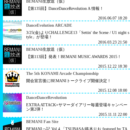
BEMANI生放送（仮）
【第135回】DanceDanceRevolution A 情報！
2016.06.07 18:20
DanceEvolution ARCADE
3/25(金)よりCHALLENGE13「Settin' the Scene / U1 night s
tyle」が登場！
2016.03.23 21:50
BEMANI生放送（仮）
【第113回】発表！BEMANI MUSIC AWARDS 2015！
2015.12.22 18:30
The 5th KONAMI Arcade Championship
開会宣言後にBEMANIトークライブ開催決定！
2015.12.08 18:00
DanceDanceRevolution
EXTRA ATTACK×サマーダイアリー毎週登場キャンペー
ン第2弾！
2015.11.11 22:00
BEMANI Fan Site
BEMANIっ記 Vol.4 「TSUBASA/柊木りお featured by TA