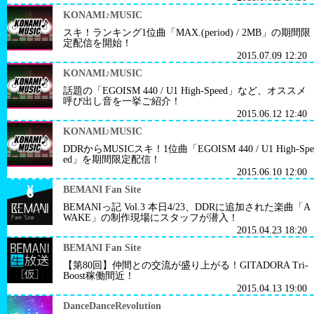
KONAMI♪MUSIC
スキ！ランキング1位曲「MAX.(period) / 2MB」の期間限
定配信を開始！
2015.07.09 12:20
KONAMI♪MUSIC
話題の「EGOISM 440 / U1 High-Speed」など、オススメ
呼び出し音を一挙ご紹介！
2015.06.12 12:40
KONAMI♪MUSIC
DDRからMUSICスキ！1位曲「EGOISM 440 / U1 High-Spe
ed」を期間限定配信！
2015.06.10 12:00
BEMANI Fan Site
BEMANIっ記 Vol.3 本日4/23、DDRに追加された楽曲「A
WAKE」の制作現場にスタッフが潜入！
2015.04.23 18:20
BEMANI Fan Site
【第80回】仲間との交流が盛り上がる！GITADORA Tri-
Boost稼働間近！
2015.04.13 19:00
DanceDanceRevolution