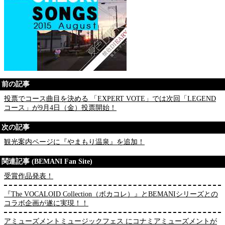
前の記事
投票でコース曲目を決める 「EXPERT VOTE」では次回「LEGEND
コース」が9月4日（金）投票開始！
次の記事
観光案内ページに『やまもり温泉』を追加！
関連記事 (BEMANI Fan Site)
受賞作品発表！
『The VOCALOID Collection（ボカコレ）』とBEMANIシリーズとの
コラボ企画が遂に実現！！
アミューズメントミュージックフェス にコナミアミューズメントが