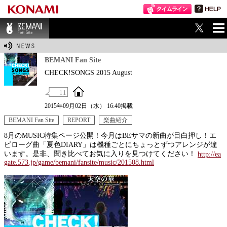
ME
BEMANI Fan Sit
NU
e
BEMANI Fan Site
CHECK!SONGS 2015 August
11
2015年09月02日（水） 16:40掲載
BEMANI Fan Site
REPORT
楽曲紹介
8月のMUSIC特集ページ公開！今月はBEサマの新曲が目白押し！エ
ピローグ曲「夏色DIARY」は機種ごとにちょっとずつアレンジが違
います。是非、聞き比べてお気に入りを見つけてください！
http://ea
gate.573.jp/game/bemani/fansite/music/201508.html