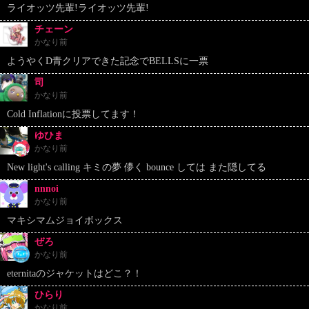
ライオッツ先輩!ライオッツ先輩!
チェーン
かなり前
ようやくD青クリアできた記念でBELLSに一票
司
かなり前
Cold Inflationに投票してます！
ゆひま
かなり前
New light's calling キミの夢 儚く bounce しては また隠してる
nnnoi
かなり前
マキシマムジョイボックス
ぜろ
かなり前
eternitaのジャケットはどこ？！
ひらり
かなり前