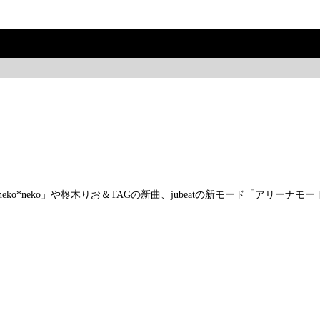
ko*neko」や柊木りお＆TAGの新曲、jubeatの新モード「アリーナ