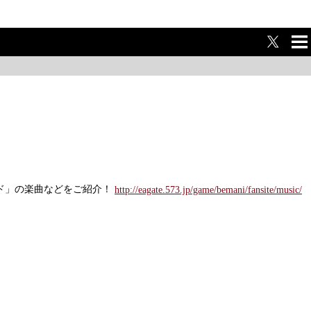
ME
NU
モード」の楽曲などをご紹介！
http://eagate.573.jp/game/bemani/fansite/music/