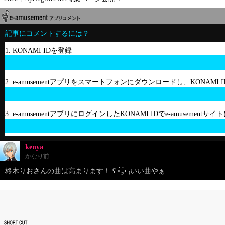
記事にコメントするには？
1. KONAMI IDを登録
2. e-amusementアプリをスマートフォンにダウンロードし、KONAMI
3. e-amusementアプリにログインしたKONAMI IDでe-amusement
kenya
かなり前
柊木りおさんの曲は高まります！ ʕ •́؈•̀ ₎いい曲やぁ