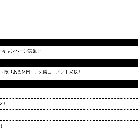
ターキャンペーン実施中！
ION!! ～限りある休日～」の楽曲コメント掲載！
ング！
グ！