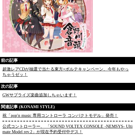
前の記事
超激レアCDが抽選で当たる東方×ボルテキャンペーン、今年もやっ
ちゃうゼッ！
次の記事
GWサプライズ楽曲追加しちゃいます！
関連記事 (KONAMI STYLE)
祝「pop'n music 専用コントローラ コンパクトモデル」発売！
公式コントローラー、 「SOUND VOLTEX CONSOLE -NEMSYS- Ulti
mate Model rev.2」が現在予約受付中デス！