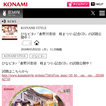
ME
BEMANI Fan Sit
NU
e
KONAMI STYLE
ひなビタ♪『倉野川音頭 桜まつり♪記念CD』の試聴公
開中！
0
2016年05月02日（月） 11:20掲載
KONAMI STYLE
ひなビタ♪
ひなビタ♪『倉野川音頭 桜まつり♪記念CD』の試聴公開中！
試聴はこちらから
http://www.konamistyle.jp/item/73414?cm_mmc=10_bf-_-nn-_-nn-_-20160
42710