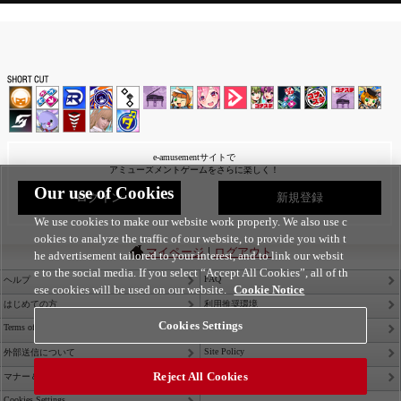
e-amusementサイトで
アミューズメントゲームをさらに楽しく！
Our use of Cookies
ログイン
新規登録
We use cookies to make our website work properly. We also use c
ookies to analyze the traffic of our website, to provide you with t
|
マイページ
ログアウト
he advertisement tailored to your interest, and to link our websit
e to the social media. If you select “Accept All Cookies”, all of th
FAQ
ヘルプ
ese cookies will be used on our website.
Cookie Notice
はじめての方
利用推奨環境
Cookies Settings
Terms of Service
Privacy Policy
Site Policy
外部送信について
Reject All Cookies
Contact Us
マナー＆ルール
Cookies Settings