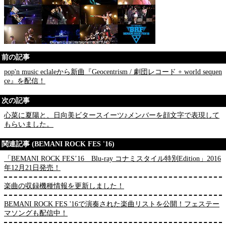
前の記事
pop'n music eclaleから新曲『Geocentrism / 劇団レコード + world sequen
ce』を配信！
次の記事
心菜に夏陽と、日向美ビタースイーツ♪メンバーを顔文字で表現して
もらいました。
関連記事 (BEMANI ROCK FES '16)
「BEMANI ROCK FES’16 Blu-ray コナミスタイル特別Edition」2016
年12月21日発売！
楽曲の収録機種情報を更新しました！
BEMANI ROCK FES '16で演奏された楽曲リストを公開！フェステー
マソングも配信中！