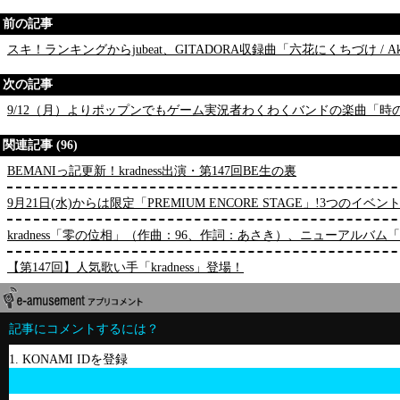
前の記事
スキ！ランキングからjubeat、GITADORA収録曲「六花にくちづけ / A
次の記事
9/12（月）よりポップンでもゲーム実況者わくわくバンドの楽曲「
関連記事 (96)
BEMANIっ記更新！kradness出演・第147回BE生の裏
9月21日(水)からは限定「PREMIUM ENCORE STAGE」!3つのイ
kradness「零の位相」（作曲：96、作詞：あさき）、ニューアルバム「MI
【第147回】人気歌い手「kradness」登場！
記事にコメントするには？
1. KONAMI IDを登録