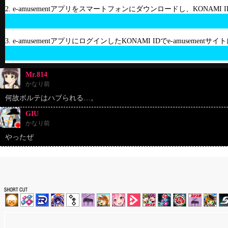
2. e-amusementアプリをスマートフォンにダウンロードし、KONAMI
3. e-amusementアプリにログインしたKONAMI IDでe-amusement
Mr.814
かなり前
何故ボルテはハブられる…。
GIU
かなり前
やったぜ