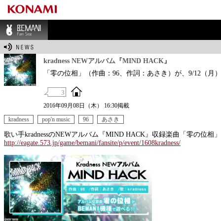
BEMANI Fan Sit
e
kradness NEWアルバム『MIND HACK』
「零の位相」（作曲：96、作詞：あさき）が、9/12（
3
2016年09月08日（木） 16:30掲載
kradness
pop'n music
96
あさき
歌い手kradnessのNEWアルバム『MIND HACK』収録楽曲「零
http://eagate.573.jp/game/bemani/fansite/p/event/1608kradness/