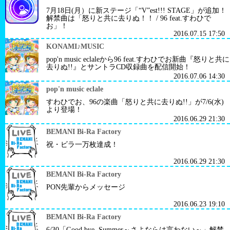
7月18日(月）に新ステージ「“V”est!!! STAGE」が追加！
解禁曲は「怒りと共に去りぬ！！ / 96 feat.すわひで
お」！
2016.07.15 17:50
KONAMI♪MUSIC
pop'n music eclaleから96 feat.すわひでお新曲『怒りと共に
去りぬ!!』とサントラCD収録曲を配信開始！
2016.07.06 14:30
pop'n music eclale
すわひでお、96の楽曲「怒りと共に去りぬ!!」が7/6(水)
より登場！
2016.06.29 21:30
BEMANI Bi-Ra Factory
祝・ビラ一万枚達成！
2016.06.29 21:30
BEMANI Bi-Ra Factory
PON先輩からメッセージ
2016.06.23 19:10
BEMANI Bi-Ra Factory
6/30「Good bye, Summer～さよならは言わない～」解禁