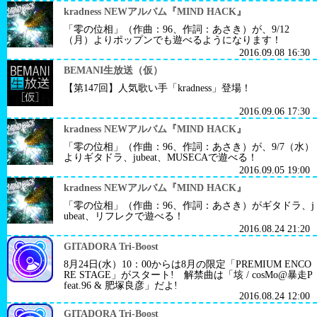
kradness NEWアルバム『MIND HACK』
「零の位相」（作曲：96、作詞：あさき）が、9/12
（月）よりポップンでも遊べるようになります！
2016.09.08 16:30
BEMANI生放送（仮）
【第147回】人気歌い手「kradness」登場！
2016.09.06 17:30
kradness NEWアルバム『MIND HACK』
「零の位相」（作曲：96、作詞：あさき）が、9/7（水）
よりギタドラ、jubeat、MUSECAで遊べる！
2016.09.05 19:00
kradness NEWアルバム『MIND HACK』
「零の位相」（作曲：96、作詞：あさき）がギタドラ、j
ubeat、リフレクで遊べる！
2016.08.24 21:20
GITADORA Tri-Boost
8月24日(水）10：00からは8月の限定「PREMIUM ENCO
RE STAGE」がスタート! 解禁曲は「垓 / cosMo@暴走P
feat.96 & 肥塚良彦」だよ!
2016.08.24 12:00
GITADORA Tri-Boost