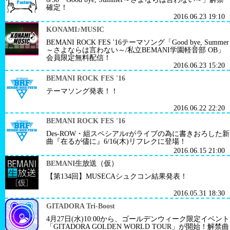
確定！
2016.06.23 19:10
KONAMI♪MUSIC
BEMANI ROCK FES '16テーマソング「Good bye, Summer
～さよならは言わない～/私立BEMANI学園軽音部 OB」
会員限定無料配信！
2016.06.23 15:20
BEMANI ROCK FES '16
テーマソング発表！！
2016.06.22 22:20
BEMANI ROCK FES '16
Des-ROW・組スペシアルrがライブの為に書きおろした新
曲『在るが儘に』6/16(木)リフレクに登場！
2016.06.15 21:00
BEMANI生放送（仮）
【第134回】MUSECAシュクコン結果発表！
2016.05.31 18:30
GITADORA Tri-Boost
4月27日(水)10:00から、ゴールデンウィーク限定イベント
「GITADORA GOLDEN WORLD TOUR」が開始！解禁曲