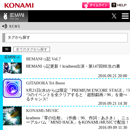
ME
BEMANI Fan Sit
NU
e
タグから探す
96
全てのタグから探す
BEMANIっ記 Vol.7
BEMANIっ記更新！kradness出演・第147回BE生の裏
2016.09.21 20:00
GITADORA Tri-Boost
9月21日(水)からは限定「PREMIUM ENCORE STAGE」!3
つのイベントを全クリアすると「超獣戯画 / 96」を遊べ
るチャンス!
2016.09.21 14:30
KONAMI♪MUSIC
kradness「零の位相」（作曲：96、作詞：あさき）、ニュ
ーアルバム「MIND HACK」をKONAMI♪MUSICで配信！
2016.09.09 11:30