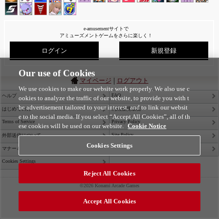
e-amusementサイトで
アミューズメントゲームをさらに楽しく！
ログイン
新規登録
Our use of Cookies
|
マイページ
ログアウト
We use cookies to make our website work properly. We also use c
FAQ
ヘルプ
ookies to analyze the traffic of our website, to provide you with t
he advertisement tailored to your interest, and to link our websit
はじめての方
利用推奨環境
e to the social media. If you select “Accept All Cookies”, all of th
Terms of Service
Privacy Policy
ese cookies will be used on our website.
Cookie Notice
Site Policy
外部送信について
Cookies Settings
Contact Us
マナー＆ルール
Cookies Settings
Reject All Cookies
©2026 Konami Arcade Games
Accept All Cookies