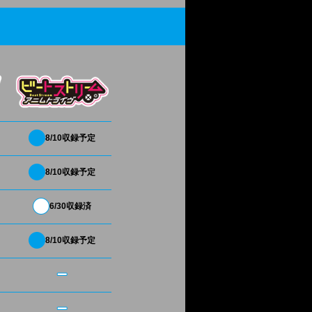
8/10収録予定
8/10収録予定
6/30収録済
8/10収録予定