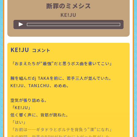
断罪のミメシス
KE!JU
KE!JU
「おまえたちが“最強”だと思うボス曲を書いてこい」
腕を組んだdj TAKAを前に、若手三人が並んでいた。
KE!JU、TAN1CHU、めめめ。
空気が張り詰める。
「KE!JU」
低く響く声に、背筋が跳ねた。
「はい」
「お前は──ギタドラとボルテを背負う"漢"になれ」
その瞬間、世界のBPMがわずかに上がった気がした。