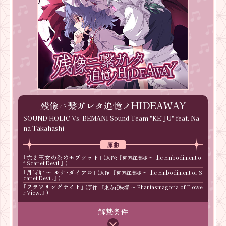
残像ニ繋ガレタ追憶ノHIDEAWAY
SOUND HOLIC Vs. BEMANI Sound Team "KE!JU" feat. Na
na Takahashi
亡き王女の為のセプテット
東方紅魔郷 ～ the Embodiment o
f Scarlet Devil.
月時計 ～ ルナ･ダイアル
東方紅魔郷 ～ the Embodiment of S
carlet Devil.
フラワリングナイト
東方花映塚 ～ Phantasmagoria of Flowe
r View.
解禁条件