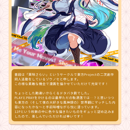
普段は「薬味さらい」というサークルで東方Projectの二次創作
同人活動をしているゾウノセと申します。
この様な素敵な機会で漫画を描かせていただけて光栄です！
ちょっとした勘違いからくるドタバタ劇でした。
PLAYとPRAYをかけるのは最早ただの駄洒落では…？と思いつつ
も東方の（そして僕の大好きな風神録の）世界観にマッチした内
容になったかな〜と手前味噌ながら悦に浸っています。
12Pという枚数の中に色々な描きたいものをギュッと詰め込みま
したので、楽しんでいただければ幸いです！