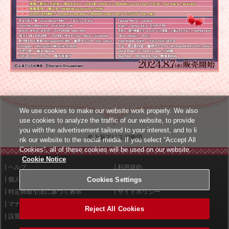
We use cookies to make our website work properly. We also
use cookies to analyze the traffic of our website, to provide
you with the advertisement tailored to your interest, and to li
©上海アリス幻樂団
nk our website to the social media. If you select “Accept All
Cookies”, all of these cookies will be used on our website.
Cookie Notice
ヘルプ
利用規約
個人情報等保護方針
外部送信について
Cookies Settings
特定商取引法に基づく表示
サイトポリシー
マナー＆ルール
お問い合わせ
Reject All Cookies
設置店舗検索
Cookies Settings