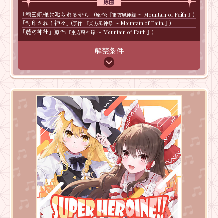
稲田姫様に𠮟られるから
東方風神録 ～ Mountain of Faith.
封印されし神々
東方風神録 ～ Mountain of Faith.
麓の神社
東方風神録 ～ Mountain of Faith.
解禁条件