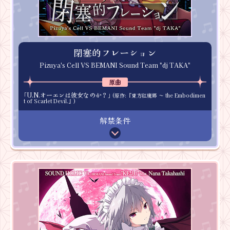
閉塞的フレーション
Pizuya's Cell VS BEMANI Sound Team "dj TAKA"
U.N.オーエンは彼女なのか？
東方紅魔郷 ～ the Embodimen
t of Scarlet Devil.
解禁条件