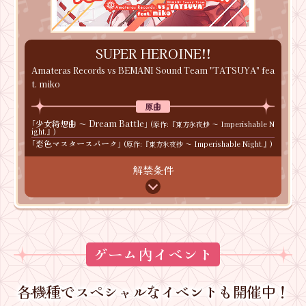
SUPER HEROINE!!
Amateras Records vs BEMANI Sound Team "TATSUYA" fea
t. miko
少女綺想曲 ～ Dream Battle
東方永夜抄 ～ Imperishable N
ight.
恋色マスタースパーク
東方永夜抄 ～ Imperishable Night.
解禁条件
ゲーム内イベント
各機種でスペシャルなイベントも開催中！