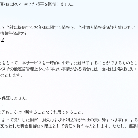
お客様において生じた損害を賠償しません。
して当社に提供するお客様に関する情報を、当社個人情報等保護方針に従っ
人情報等保護方針
ja/
とをもって、本サービスを一時的に中断または終了することができるものと
ンスその他運営管理上やむを得ない事情がある場合には、当社はお客様に対
ものとします。
き保証しません。
と。
終了もしくは中断することなく利用できること。
によって発生した損害、損失および不利益等が当社の責に帰すべき事由によ
が支払われた料金相当額を限度として責任を負うものとします。ただし、当該