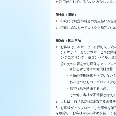
た利用がされているものとみなします
第4条（印刷）
1.
印刷には所定の料金のお支払いが必
2.
印刷用紙はカードコネクト所定のも
第5条（禁止事項）
1.
お客様は、本サービスに関して、次
(1)
本サイトまたは本サービスに関
ンジニアリング、逆コンパイル、逆
(2)
次の内容を含む画像をアップロ
・当社を含む他者の知的財産権
・肖像の使用許諾を得ていない
・わいせつなもの、グロテスク
・犯罪行為を誘発するもの。
・その他、当社が不適切と考え
2.
当社は、前項第2号に該当する画像
3.
お客様がアップロードした画像を第
を削除し、お客様からの求めがあって