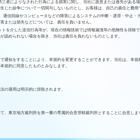
第三者によりなされた行為による損害に関し、当社に故意または過失がある
で生じた紛争について一切関与しないものとし、お客様は、自己の責任と費用
、通信回線やコンピュータなどの障害によるシステムの中断・遅滞・中止・
損害または損失などについては、責任を負いません。
ットを介した送信行為等が、現在の情報技術では情報漏洩等の危険性を排除
責が認められない場合を除き、当社は責任を負わないものとします。
内で通知をすることにより、本規約を変更することができます。当社は、本規
の本規約に同意したものとみなします。
触法の適用は明示的に排除されます。
いて、東京地方裁判所を第一審の専属的合意管轄裁判所とすることに合意しま