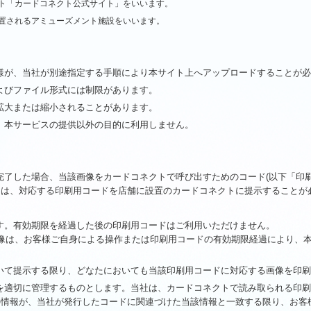
ト「カードコネクト公式サイト」をいいます。
置されるアミューズメント施設をいいます。
様が、当社が別途指定する手順により本サイト上へアップロードすることが
よびファイル形式には制限があります。
拡大または縮小されることがあります。
、本サービスの提供以外の目的に利用しません。
完了した場合、当該画像をカードコネクトで呼び出すためのコード(以下「印
には、対応する印刷用コードを店舗に設置のカードコネクトに提示することが
す。有効期限を経過した後の印刷用コードはご利用いただけません。
像は、お客様ご自身による操作または印刷用コードの有効期限経過により、
いて提示する限り、どなたにおいても当該印刷用コードに対応する画像を印
を適切に管理するものとします。当社は、カードコネクトで読み取られる印
の情報が、当社が発行したコードに関連づけた当該情報と一致する限り、お客