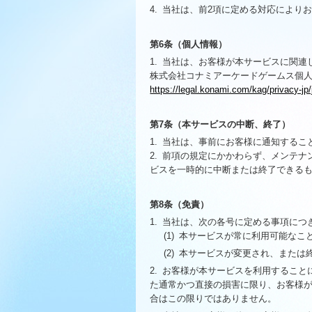
4.
当社は、前2項に定める対応により
第6条（個人情報）
1.
当社は、お客様が本サービスに関連
株式会社コナミアーケードゲームス個
https://legal.konami.com/kag/privacy-jp/
第7条（本サービスの中断、終了）
1.
当社は、事前にお客様に通知するこ
2.
前項の規定にかかわらず、メンテナ
ビスを一時的に中断または終了できる
第8条（免責）
1.
当社は、次の各号に定める事項につ
(1)
本サービスが常に利用可能なこ
(2)
本サービスが変更され、または
2.
お客様が本サービスを利用すること
た通常かつ直接の損害に限り、お客様
合はこの限りではありません。