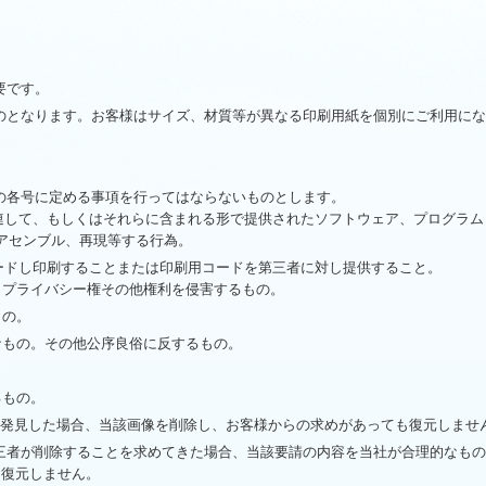
。
要です。
のとなります。お客様はサイズ、材質等が異なる印刷用紙を個別にご利用に
の各号に定める事項を行ってはならないものとします。
連して、もしくはそれらに含まれる形で提供されたソフトウェア、プログラム
アセンブル、再現等する行為。
ードし印刷することまたは印刷用コードを第三者に対し提供すること。
、プライバシー権その他権利を侵害するもの。
もの。
なもの。その他公序良俗に反するもの。
るもの。
を発見した場合、当該画像を削除し、お客様からの求めがあっても復元しませ
三者が削除することを求めてきた場合、当該要請の内容を当社が合理的なも
も復元しません。