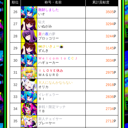
順位
称号・名前
累計貢献度
散財しました
26
3505
P
いオ
駄犬
27
3294
P
いぬがみ
夏
の
夜
の
夢
28
3244
P
ブロッコリー
さ
い
き
ょー
29
3145
P
ずんき
Ｗｅｌｃｏｍ ｔｏ
Ｃ
Ｃ
Ｊ
30
3034
P
ハギョーカー
Ｉ ＬＯＶＥ休み
31
2975
P
ＭＡＧＵＲＯ
大人になんかならない
32
2918
P
オリカ
イレギュラー
33
2836
P
ＲＩ
参戦！限定マッチ
34
2734
P
ＴＢ
新人チェイサー
35
2712
P
プレーヤー