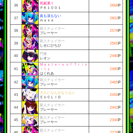
死屍累々
36
2668
P
ＰＫ１００１
血も涙もない
37
2602
P
ｍａｓａ
新人チェイサー
38
2578
P
プレーヤー
新人チェイサー
39
2565
P
しせにひちひ
門番
40
2490
P
レオン
Ｍａｓｔｅｒｓ
ｏｆ
Ｔｒｉｎ
41
ｉｔｙ
2480
P
はくれあ
新人チェイサー
42
2465
P
プレーヤー
大人になんかならない
43
2456
P
ＥＵＣＬＩＤ
新人チェイサー
44
2442
P
プレーヤー
新人チェイサー
45
2340
P
プレーヤー
新人チェイサー
46
2278
P