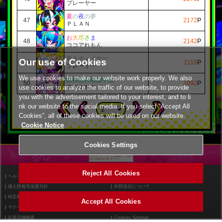
プレーヤー
夏
の
夜
の
夢
47
2172
P
ＰＬＡＮ
お
大
尽
さ
ま
48
2142
P
ココアれもん
新人チェイサー
Our use of Cookies
49
2115
P
プレーヤー
We use cookies to make our website work properly. We also
医神医科看護学校
50
2092
P
ＲＡＩＮＹ
use cookies to analyze the traffic of our website, to provide
you with the advertisement tailored to your interest, and to li
nk our website to the social media. If you select “Accept All
Cookies”, all of these cookies will be used on our website.
Cookie Notice
Cookies Settings
Reject All Cookies
ヘルプ
利用規約
個人情報等保護方針
外部送信について
特定商取引法に基づく表示
サイトポリシー
Accept All Cookies
マナー＆ルール
お問い合わせ
設置店舗検索
Cookies Settings