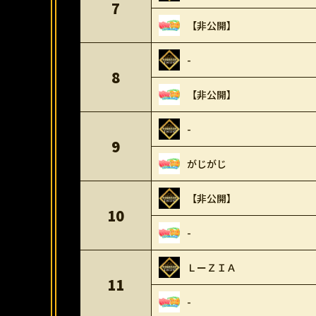
7
【非公開】
-
8
【非公開】
-
9
がじがじ
【非公開】
10
-
ＬーＺＩＡ
11
-