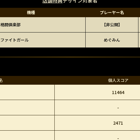
店舗特典
デザイン対象者
機種
プレーヤー名
雀格闘俱楽部
【非公開】
雀ファイトガール
めぐみん
名
個人スコア
11464
-
2471
-