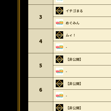
イチゴまる
3
めぐみん
ムィ！
4
-
【非公開】
5
-
【非公開】
6
-
【非公開】