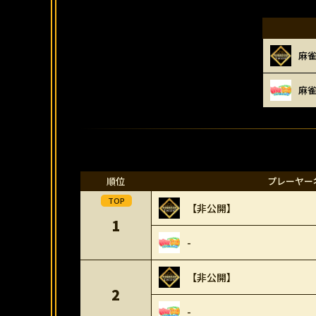
麻
麻
順位
プレーヤー
【非公開】
1
-
【非公開】
2
-