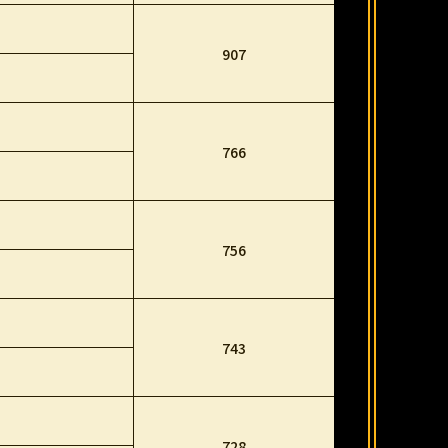
907
766
756
743
728