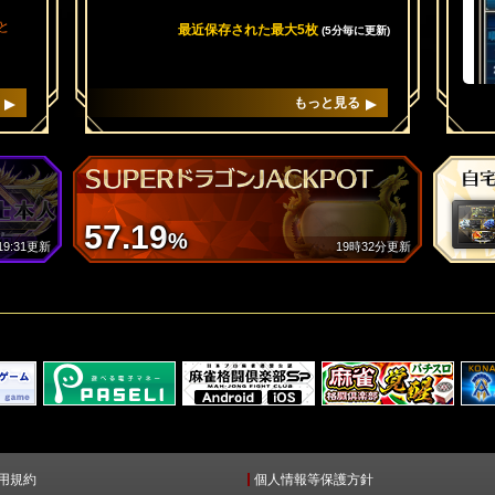
と
最近保存された最大5枚
(5分毎に更新)
もっと見る
ス
 V
57.19
%
 19:31更新
19時32分更新
い
」及
知
用規約
個人情報等保護方針