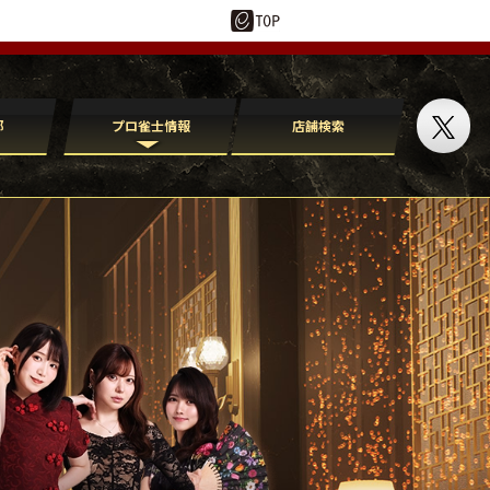
部
プロ雀士情報
店舗検索