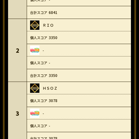
6841
ＲＩＯ
3350
2
-
-
3350
ＨＳＯＺ
3078
3
-
-
3078