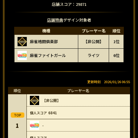
店舗スコア：29871
店舗特典
デザイン対象者
機種
プレーヤー名
順位
麻雀格闘俱楽部
【非公開】
1位
麻雀ファイトガール
ライツ
6位
2026/01/26 06:55
順位
プレーヤー名
【非公開】
6841
1
-
-