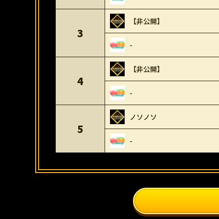
【非公開】
3
-
【非公開】
4
-
ノソノソ
5
-