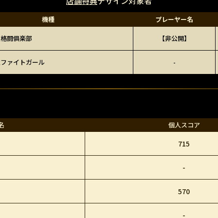
店舗特典
デザイン対象者
機種
プレーヤー名
雀格闘俱楽部
【非公開】
雀ファイトガール
-
名
個人スコア
715
-
570
-