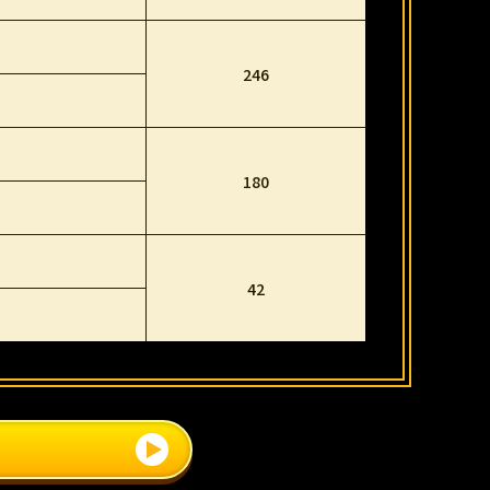
246
180
42