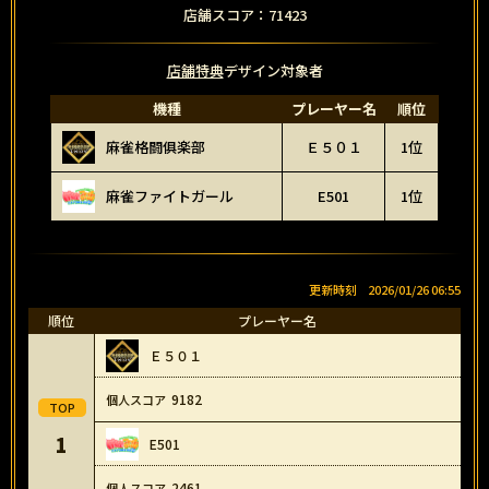
店舗スコア：71423
店舗特典
デザイン対象者
機種
プレーヤー名
順位
麻雀格闘俱楽部
Ｅ５０１
1位
麻雀ファイトガール
E501
1位
2026/01/26 06:55
順位
プレーヤー名
Ｅ５０１
9182
1
E501
2461